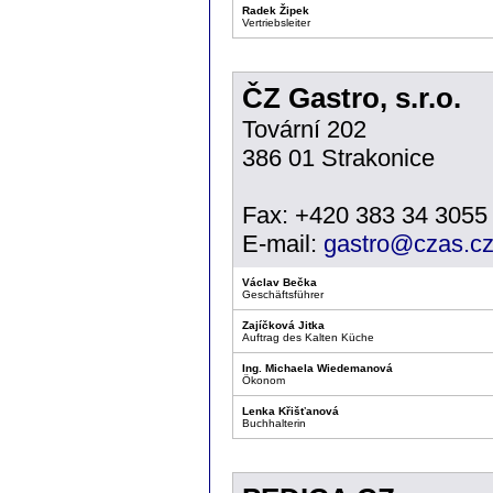
Radek Žipek
Vertriebsleiter
ČZ Gastro, s.r.o.
Tovární 202
386 01 Strakonice
Fax: +420 383 34 3055
E-mail:
gastro@czas.c
Václav Bečka
Geschäftsführer
Zajíčková Jitka
Auftrag des Kalten Küche
Ing. Michaela Wiedemanová
Ökonom
Lenka Křišťanová
Buchhalterin