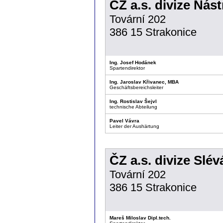
ČZ a.s. divize Nást
Tovární 202
386 15 Strakonice
Ing. Josef Hodánek
Spartendirektor
Ing. Jaroslav Křivanec, MBA
Geschäftsbereichsleiter
Ing. Rostislav Šejvl
technische Abteilung
Pavel Vávra
Leiter der Aushärtung
ČZ a.s. divize Slév
Tovární 202
386 15 Strakonice
Mareš Miloslav Dipl.tech.