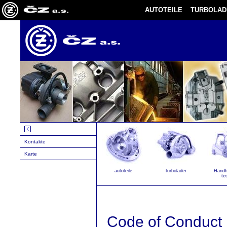
AUTOTEILE
TURBOLAD
Kontakte
Karte
autoteile
turbolader
Handh
te
Code of Conduct