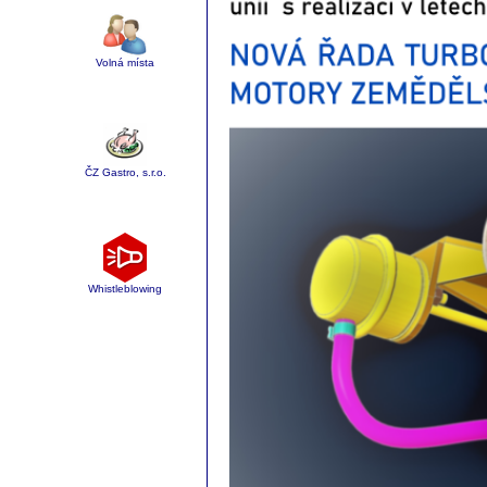
Volná místa
ČZ Gastro, s.r.o.
Whistleblowing