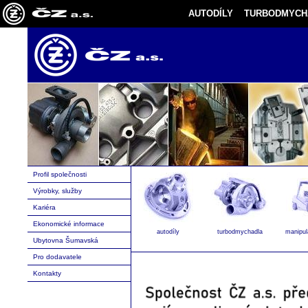
AUTODÍLY
TURBODMYCH
Profil společnosti
Výrobky, služby
Kariéra
Ekonomické informace
autodíly
turbodmychadla
manipul
Ubytovna Šumavská
Pro dodavatele
Kontakty