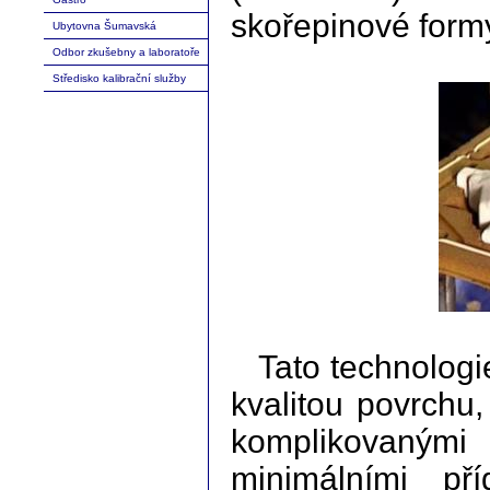
skořepinové formy
Ubytovna Šumavská
Odbor zkušebny a laboratoře
Středisko kalibrační služby
Tato technologi
kvalitou povrchu
komplikovanými 
minimálními př