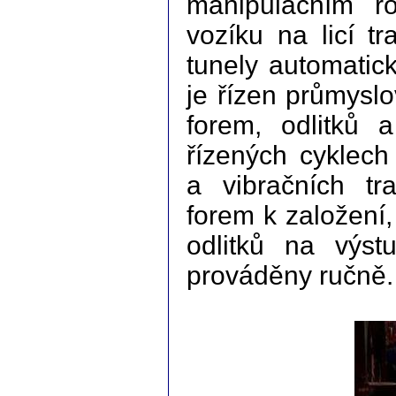
manipulačním r
vozíku na licí tr
tunely automatic
je řízen průmysl
forem, odlitků 
řízených cyklech
a vibračních tr
forem k založení,
odlitků na výst
prováděny ručně.