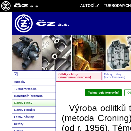
AUTODÍLY
TURBODMYCH
Odlitky z litiny
Odlitky z litiny
(skořepinové formování)
(ruční formování)
Autodíly
Turbodmychadla
Technologie formování
Od
Manipulační technika
Odlitky z litiny
Výroba odlitků 
Odlitky z hliníku
(metoda Croning)
Formy, nástroje
Řetězy
(od r. 1956). Té
Gastro