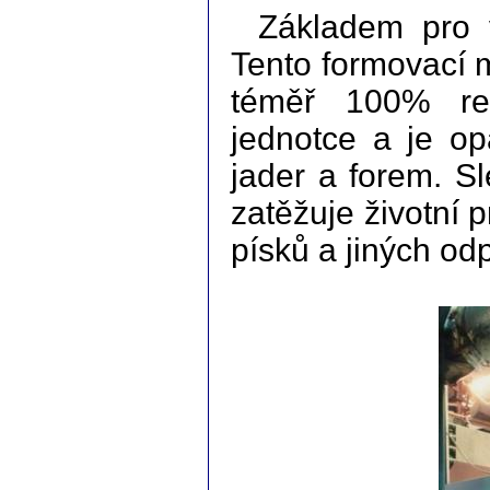
Základem pro 
Tento formovací ma
téměř 100% rec
jednotce a je o
jader a forem. S
zatěžuje životní
písků a jiných od