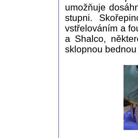
umožňuje dosáhn
stupni. Skořepi
vstřelováním a fo
a Shalco, někter
sklopnou bednou