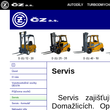
AUTODÍLY
TURBODMYCH
Servis
Úvod
O nás
Vysokozdvižné vozíky
DESTA
Půjčovna vozíků
Servis zajišť
Servis
Servis - formulář
Domažlicích. Op
Náhradní díly