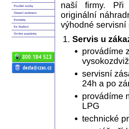
naší firmy. Př
Použité vozíky
originální náhra
Ostatní sortiment
Kontakty
výhodné servisní
Ke Stažení
On-line poptávka
Servis u záka
provádíme z
vysokozdvi
servisní zá
ČZ a.s. Auto DESTA manipulační
technika prodej servis pronájem
24h a po zá
vysokozdvižné vozíky vysokozdvižný
vozík desta vysokozdvižný vozík
manipulační technika D20 D25 D30 D35
D40 D45 D50 G20 G30 G40 G50 DVHM
E12 E16 E20 3E10 3E12 3E15 terénní
provádíme m
vozíky vysokozdvižné paletový RPV
náhradní díly
LPG
technické p