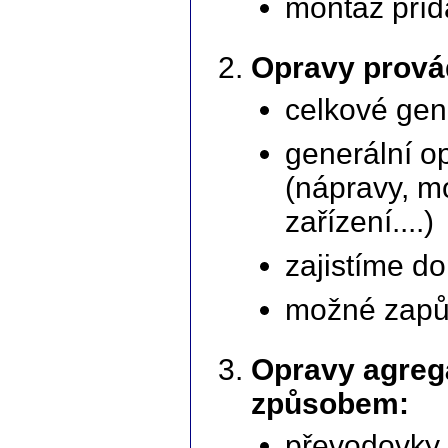
montáž příd
Opravy provád
celkové gen
generální op
(nápravy, m
zařízení....)
zajistíme d
možné zapůj
Opravy agre
způsobem:
převodovky