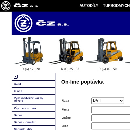
AUTODÍLY
TURBODMYCH
On-line poptávka
Úvod
O nás
Vysokozdvižné vozíky
Řada
DESTA
Půjčovna vozíků
Firma
Servis
Jméno
Servis - formulář
Ulice
Náhradní díly