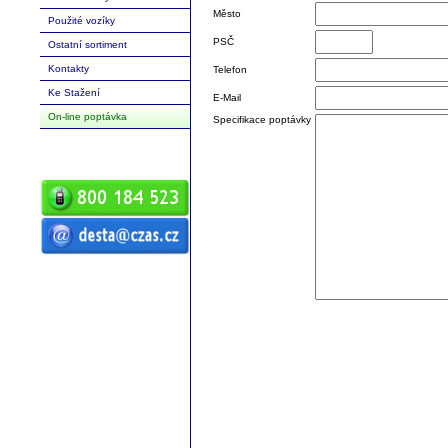
Město
Použité vozíky
PSČ
Ostatní sortiment
Kontakty
Telefon
Ke Stažení
E-Mail
On-line poptávka
Specifikace poptávky
ČZ a.s. Auto DESTA manipulační
technika prodej servis pronájem
vysokozdvižné vozíky vysokozdvižný
vozík desta vysokozdvižný vozík
manipulační technika D20 D25 D30 D35
D40 D45 D50 G20 G30 G40 G50 DVHM
E12 E16 E20 3E10 3E12 3E15 terénní
vozíky vysokozdvižné paletový RPV
náhradní díly