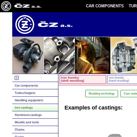
CAR COMPONENTS
TU
Iron foundry
Iron foundry
(shell moulding)
(hand moulding)
Car components
Turbochargers
Moulding technology
Cast mate
Handling equipment
Examples of castings:
Iron-castings
Aluminium-castings
Moulds and tools
Chains
Gastro