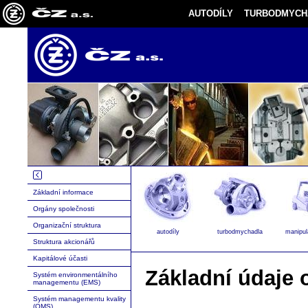
AUTODÍLY
TURBODMYCH
Základní informace
Orgány společnosti
Organizační struktura
autodíly
turbodmychadla
manipul
Struktura akcionářů
Kapitálové účasti
Základní údaje 
Systém environmentálního
managementu (EMS)
Systém managementu kvality
(QMS)