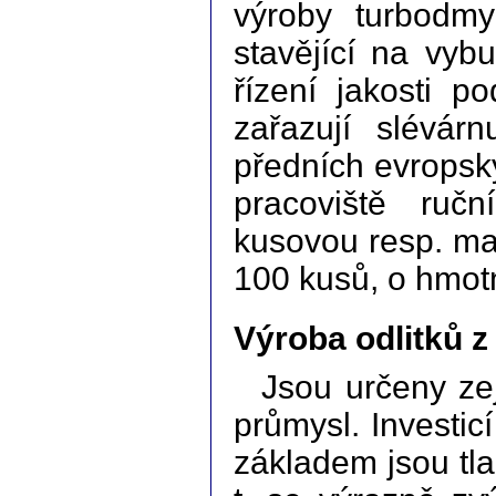
výroby turbodmy
stavějící na vy
řízení jakosti
zařazují slévár
předních evropsk
pracoviště ruč
kusovou resp. ma
100 kusů, o hmotn
Výroba odlitků z
Jsou určeny ze
průmysl. Investic
základem jsou tla