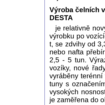
Výroba čelních 
DESTA
je relativně n
výrobku po vozící
t, se zdvihy od 
nebo nafta přebí
2,5 - 5 tun. Výr
vozíky, nové řad
vyráběny terénní
tuny s označení
vysokých nosnost
je zaměřena do ob