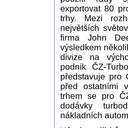
exportovat 80 p
trhy. Mezi rozh
největších světo
firma John De
výsledkem několik
divize na vých
podnik ČZ-Turb
představuje pro 
před ostatními 
trhem se pro Č
dodávky turbo
nákladních autom