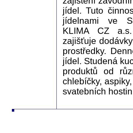
zajištění závodn
jídel. Tuto činn
jídelnami ve S
KLIMA CZ a.s. 
zajišťuje dodávky
prostředky. Den
jídel. Studená ku
produktů od růz
chlebíčky, aspiky,
svatebních hostin
autodíly turbodmychadla manipulační technika desta slévarna litina hliník strojírna vysokozdvižné vozíky řetězy nástrojár
vysokozdvižné vozíky řetězy nástrojár