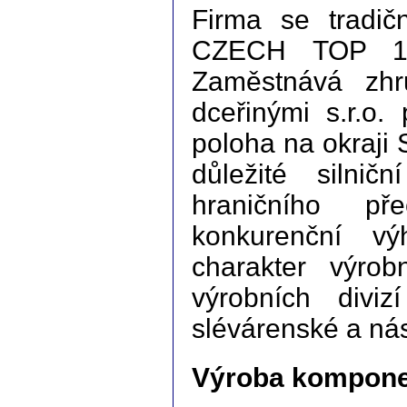
Firma se tradič
CZECH TOP 100
Zaměstnává zh
dceřinými s.r.o
poloha na okraji
důležité silnič
hraničního p
konkurenční vý
charakter výrob
výrobních diviz
slévárenské a nás
Výroba kompone