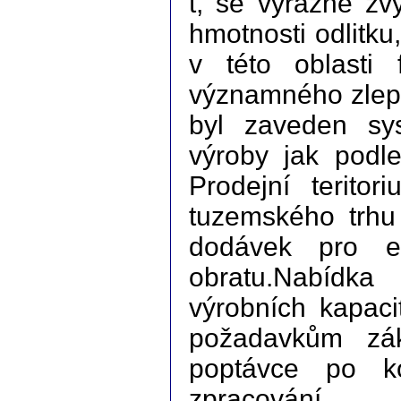
t, se výrazně zvý
hmotnosti odlitku,
v této oblasti
významného zlepš
byl zaveden sy
výroby jak podl
Prodejní terito
tuzemského trhu
dodávek pro ex
obratu.Nabídka
výrobních kapaci
požadavkům zák
poptávce po k
zpracování.