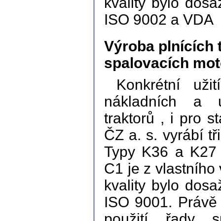
kvality bylo dos
ISO 9002 a VDA 
Výroba plnících
spalovacích mot
Konkrétní uži
nákladních a u
traktorů , i pro 
ČZ a. s. vyrábí t
Typy K36 a K27 
C1 je z vlastního
kvality bylo dos
ISO 9001. Právě 
použití řady s