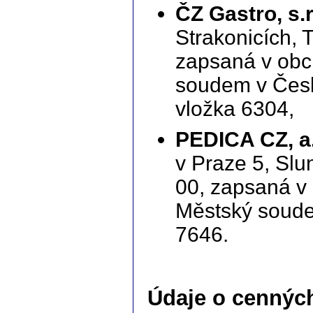
ČZ Gastro, s.r
Strakonicích, 
zapsaná v obc
soudem v Česk
vložka 6304,
PEDICA CZ, a.
v Praze 5, Slu
00, zapsaná v
Městský soude
7646.
Údaje o cenných