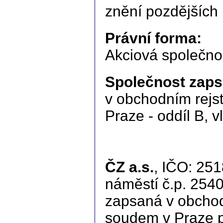
znění pozdějších 
Právní forma:
Akciová společno
Společnost zaps
v obchodním rejs
Praze - oddíl B, 
ČZ a.s.
, IČO: 25
náměstí č.p. 254
zapsaná v obchod
soudem v Praze po