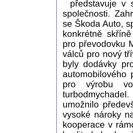
představuje v 
společnosti. Zah
se Škoda Auto, s
konkrétně skříně
pro převodovku M
válců pro nový tř
byly dodávky pr
automobilového
pro výrobu vo
turbodmychade
umožnilo předevš
vysoké nároky na
kooperace v rámc