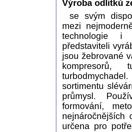
Výroba odlitků ze
se svým dispo
mezi nejmoderně
technologie i
představiteli vyr
jsou žebrované 
kompresorů, t
turbodmychadel.
sortimentu slévár
průmysl. Použí
formování, met
nejnáročnějších 
určena pro potře