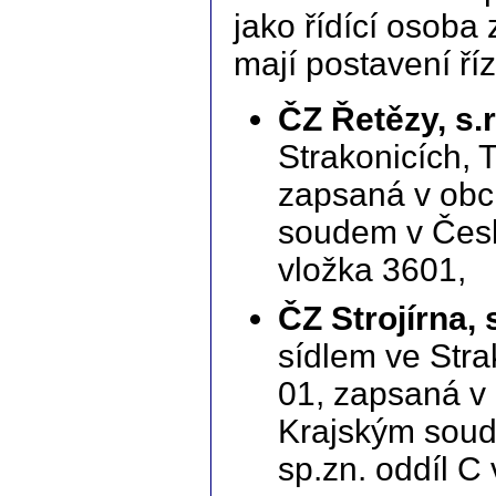
jako řídící osoba
mají postavení ří
ČZ Řetězy, s.r
Strakonicích, 
zapsaná v obc
soudem v Česk
vložka 3601,
ČZ Strojírna, s
sídlem ve Stra
01, zapsaná v
Krajským soud
sp.zn. oddíl C