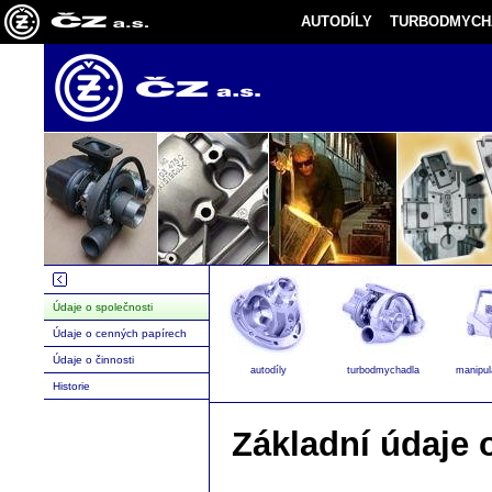
AUTODÍLY
TURBODMYCH
Údaje o společnosti
Údaje o cenných papírech
Údaje o činnosti
autodíly
turbodmychadla
manipul
Historie
Základní údaje 