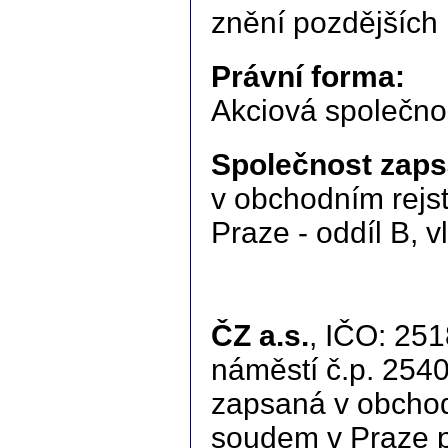
znění pozdějších 
Právní forma:
Akciová společno
Společnost zaps
v obchodním rejs
Praze - oddíl B, 
ČZ a.s.
, IČO: 25
náměstí č.p. 254
zapsaná v obchod
soudem v Praze po