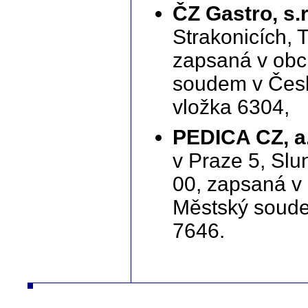
ČZ Gastro, s.r
Strakonicích, 
zapsaná v obc
soudem v Česk
vložka 6304,
PEDICA CZ, a.
v Praze 5, Slu
00, zapsaná v
Městský soude
7646.