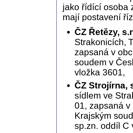
jako řídící osoba
mají postavení ří
ČZ Řetězy, s.r
Strakonicích, 
zapsaná v obc
soudem v Česk
vložka 3601,
ČZ Strojírna, s
sídlem ve Stra
01, zapsaná v
Krajským soud
sp.zn. oddíl C