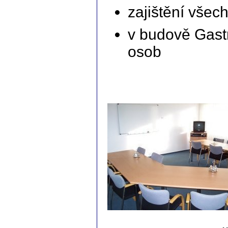
zajištění všec
v budově Gastra
osob