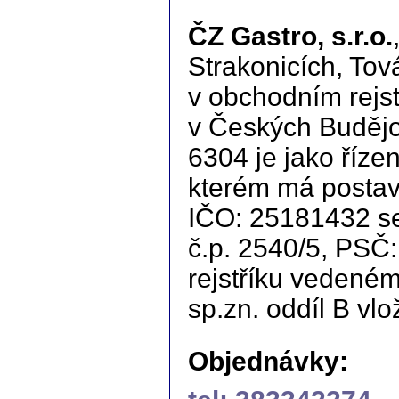
ČZ Gastro, s.r.o.
Strakonicích, Tov
v obchodním rej
v Českých Budějov
6304 je jako říz
kterém má postave
IČO: 25181432 se
č.p. 2540/5, PSČ
rejstříku vedené
sp.zn. oddíl B vl
Objednávky: