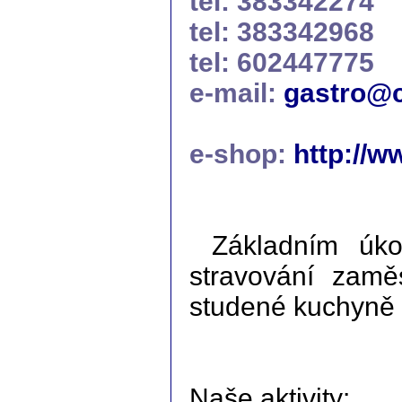
tel: 383342274
tel: 383342968
tel: 602447775
e-mail:
gastro@c
e-shop:
http://w
Základním úko
stravování zamě
studené kuchyně p
Naše aktivity: