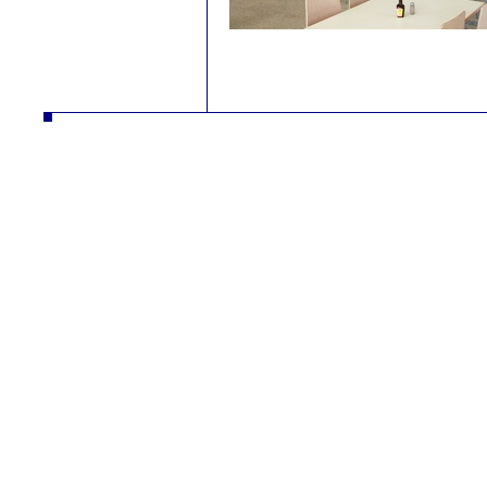
autodíly turbodmychadla manipulační technika desta slévarna litina hliník strojírna vysokozdvižné vozíky řetězy nástrojár
vysokozdvižné vozíky řetězy nástrojár