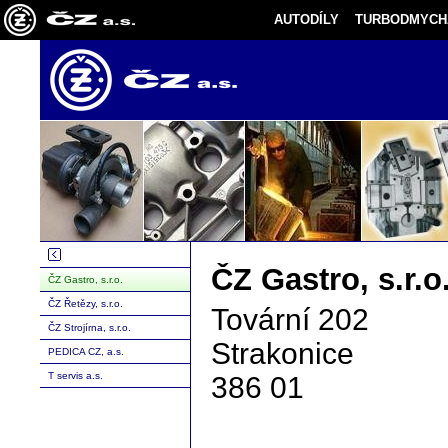
AUTODÍLY
TURBODMYCH
ČZ Gastro, s.r.o
ČZ Gastro, s.r.o.
ČZ Řetězy, s.r.o.
Tovární 202
ČZ Strojírna, s.r.o.
Strakonice
PEDICA CZ, a.s.
T servis a.s.
386 01