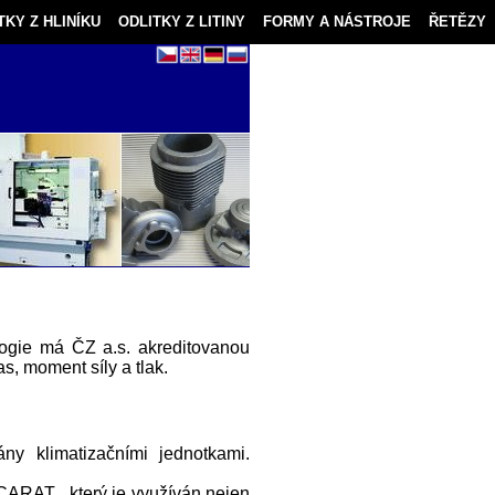
TKY Z HLINÍKU
ODLITKY Z LITINY
FORMY A NÁSTROJE
ŘETĚZY
ologie má ČZ a.s. akreditovanou
as, moment síly a tlak.
ány klimatizačními jednotkami.
ARAT , který je využíván nejen