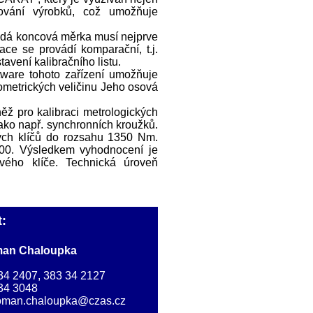
řování výrobků, což umožňuje
ždá koncová měrka musí nejprve
race se provádí komparační, t.j.
vení kalibračního listu.
ware tohoto zařízení umožňuje
eometrických veličinu Jeho osová
ž pro kalibraci metrologických
jako např. synchronních kroužků.
vých klíčů do rozsahu 1350 Nm.
0. Výsledkem vyhodnocení je
vého klíče. Technická úroveň
:
man Chaloupka
3 34 2407, 383 34 2127
 34 3048
oman.chaloupka@czas.cz