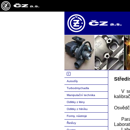
Středi
Autodíly
Turbodmychadla
V s
Manipulační technika
kalibrač
Odlitky z litiny
Osvědče
Odlitky z hliníku
Formy, nástroje
Par
Řetězy
Laborat
Lab
Gastro