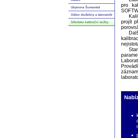
pro ka
Ubytovna Šumavská
SOFTW
Odbor zkušebny a laboratoře
Kal
projít 
Středisko kalibrační služby
porovná
Dal
kalibra
nejisto
Sta
paramet
Laborat
Provád
záznam
laborat
Nabí