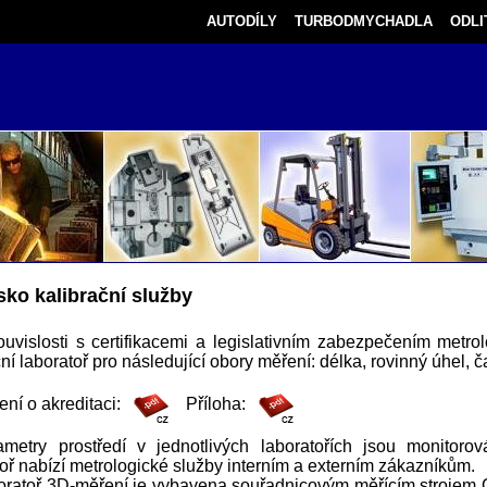
AUTODÍLY
TURBODMYCHADLA
ODLI
sko kalibrační služby
ouvislosti s certifikacemi a legislativním zabezpečením metr
ní laboratoř pro následující obory měření: délka, rovinný úhel, č
ní o akreditaci:
Příloha:
ametry prostředí v jednotlivých laboratořích jsou monitorov
oř nabízí metrologické služby interním a externím zákazníkům.
oratoř 3D-měření je vybavena souřadnicovým měřícím strojem C