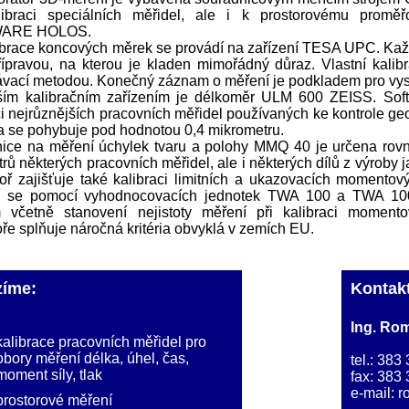
libraci speciálních měřidel, ale i k prostorovému promě
ARE HOLOS.
ibrace koncových měrek se provádí na zařízení TESA UPC. Ka
přípravou, na kterou je kladen mimořádný důraz. Vlastní kalib
vací metodou. Konečný záznam o měření je podkladem pro vysta
ším kalibračním zařízením je délkoměr ULM 600 ZEISS. Soft
ci nejrůznějších pracovních měřidel používaných ke kontrole g
ta se pohybuje pod hodnotou 0,4 mikrometru.
nice na měření úchylek tvaru a polohy MMQ 40 je určena rovně
rů některých pracovních měřidel, ale i některých dílů z výroby 
oř zajišťuje také kalibraci limitních a ukazovacích momento
í se pomocí vyhodnocovacích jednotek TWA 100 a TWA 100
 včetně stanovení nejistoty měření při kalibraci momento
oře splňuje náročná kritéria obvyklá v zemích EU.
zíme:
Kontakt
Ing. Ro
kalibrace pracovních měřidel pro
obory měření délka, úhel, čas,
tel.: 38
moment síly, tlak
fax: 383
e-mail:
r
prostorové měření