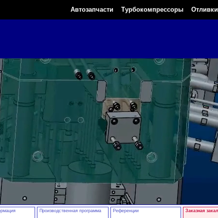
Автозапчасти
Турбокомпрессоры
Отливки
ормация
Производственная программа
Референции
Заказная зака