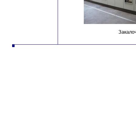
Закалоч
autodíly turbodmychadla manipulační technika desta slévarna litina hliník strojírna vysokozdvižné vozíky řetězy nástrojár
vysokozdvižné vozíky řetězy nástrojár