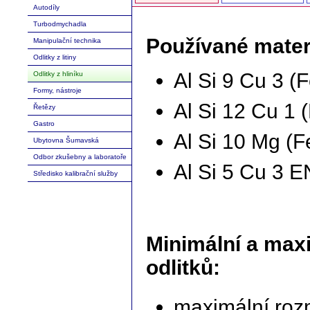
Autodíly
Turbodmychadla
Používané mater
Manipulační technika
Odlitky z litiny
Al Si 9 Cu 3 
Odlitky z hliníku
Formy, nástroje
Al Si 12 Cu 1
Řetězy
Gastro
Al Si 10 Mg (
Ubytovna Šumavská
Odbor zkušebny a laboratoře
Al Si 5 Cu 3 
Středisko kalibrační služby
Minimální a max
odlitků:
maximální roz