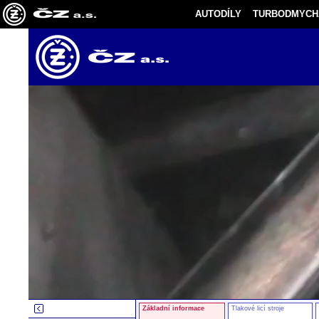
AUTODÍLY
TURBODMYCH
Základní informace
Tlakové licí stroje