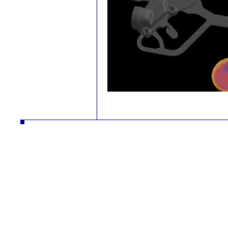
slévárna lití hliník litina formy tlakové lití odlitky tavicí pec spektrolab RTG tryskání omílání 3D měření skořepinové formy
formy 