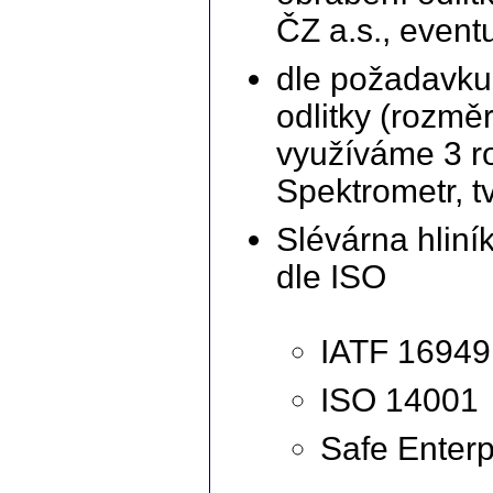
ČZ a.s., event
dle požadavku
odlitky (rozmě
využíváme 3 ro
Spektrometr, t
Slévárna hliní
dle ISO
IATF 16949
ISO 14001
Safe Enterp