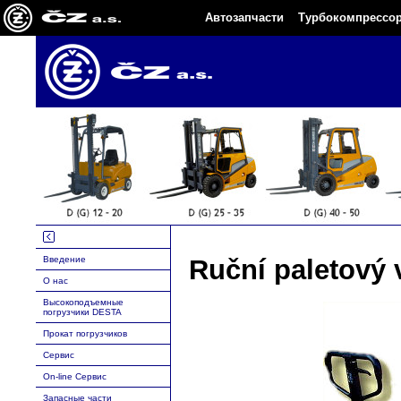
Автозапчасти
Турбокомпрессо
Введение
Ruční paletový 
O нас
Высокоподъемныe
погрузчики DESTA
Прокат погрузчиков
Сервис
On-line Сервис
Запасные части