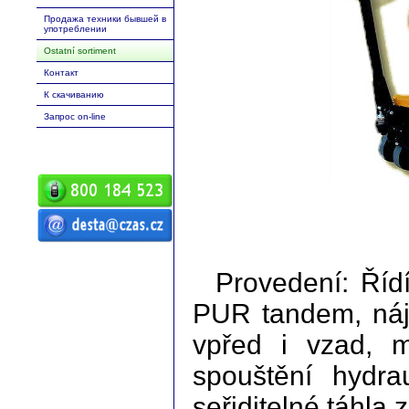
Продажа техники бывшей в
употреблении
Ostatní sortiment
Контакт
К скачиванию
Запрос оn-line
ČZ a.s. Auto DESTA Манипуляционная
техника продажа сервиз аренда
Высокоподъемныe погрузчики desta
Provedení: Říd
высокоподъемный погрузчик вп
Манипуляционная техника D20 D25
D30 D35 D40 D45 D50 G20 G30 G40 G50
DVHM E12 E16 E20 3E10 3E12 3E15
PUR tandem, náje
Повышенной проходимости с
высоким подъёмом RPV Запасные
части
vpřed i vzad, 
spouštění hydra
seřiditelné táhla 