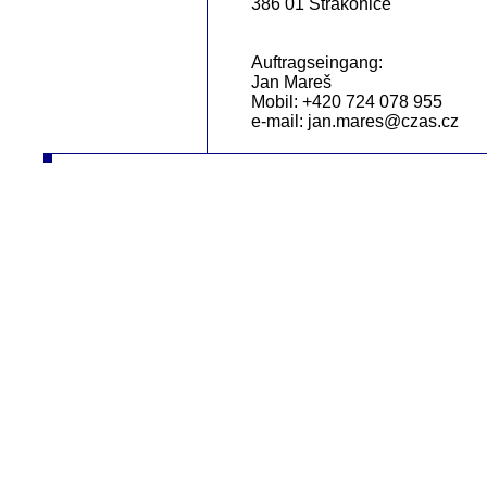
386 01 Strakonice
Auftragseingang:
Jan Mareš
Mobil: +420 724 078 955
e-mail: jan.mares@czas.cz
ČZ a.s. Auto DESTA Handhabungstechnik Verkauf Service Vermietung Frontgabelstapler desta Frontgabelstapler fgs 
RP