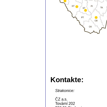
Kontakte:
Strakonice:
ČZ a.s.
Tovární 202