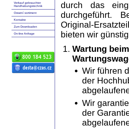
durch das eing
Verkauf gebrauchter
Handhabungstechnik
durchgeführt. 
Ostatní sortiment
Kontakte
Original-Ersatz
Zum Downloaden
bieten wir günsti
On-line Anfrage
Wartung beim
Wartungswag
Wir führen 
ČZ a.s. Auto DESTA
der Hochhu
Handhabungstechnik Verkauf Service
Vermietung Frontgabelstapler desta
Frontgabelstapler fgs
Handhabungstechnik D20 D25 D30 D35
abgelaufene
D40 D45 D50 G20 G30 G40 G50 DVHM
E12 E16 E20 3E10 3E12 3E15
Geländegabelstapler Palettentransporter
RPV Ersatzteile Ersatzstücke
Wir garanti
der Garantie
abgelaufenen