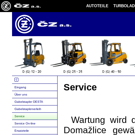
AUTOTEILE
TURBOLAD
Service
Eingang
Über uns
Gabelstapler DESTA
Gabelstaplerverleih
Service
Wartung wird d
Service On-line
Domažlice gewäh
Ersatzteile