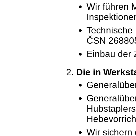
Wir führen 
Inspektione
Technische
ČSN 26880
Einbau der 
Die in Werkst
Generalübe
Generalüber
Hubstaplers
Hebevorricht
Wir sichern