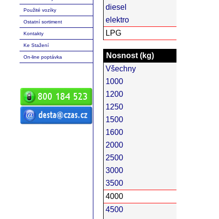
diesel
Použité vozíky
elektro
Ostatní sortiment
LPG
Kontakty
Ke Stažení
Nosnost (kg)
On-line poptávka
Všechny
1000
1200
1250
1500
ČZ a.s. Auto DESTA manipulační
1600
technika prodej servis pronájem
vysokozdvižné vozíky vysokozdvižný
vozík desta vysokozdvižný vozík
2000
manipulační technika D20 D25 D30 D35
D40 D45 D50 G20 G30 G40 G50 DVHM
2500
E12 E16 E20 3E10 3E12 3E15 terénní
vozíky vysokozdvižné paletový RPV
náhradní díly
3000
3500
4000
4500