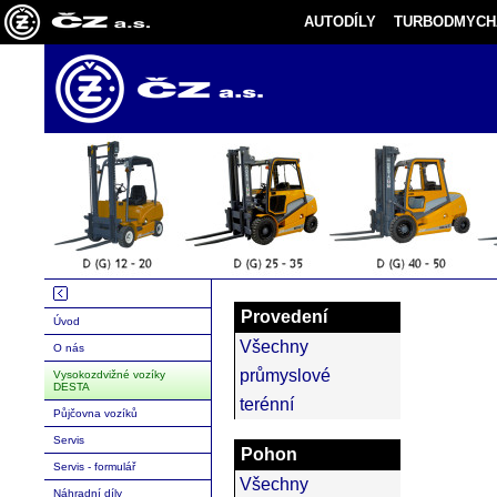
AUTODÍLY
TURBODMYCH
Provedení
Úvod
Všechny
O nás
průmyslové
Vysokozdvižné vozíky
DESTA
terénní
Půjčovna vozíků
Servis
Pohon
Servis - formulář
Všechny
Náhradní díly