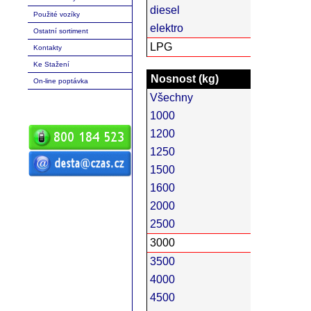
diesel
Použité vozíky
elektro
Ostatní sortiment
LPG
Kontakty
Ke Stažení
Nosnost (kg)
On-line poptávka
Všechny
1000
1200
1250
1500
ČZ a.s. Auto DESTA manipulační
1600
technika prodej servis pronájem
vysokozdvižné vozíky vysokozdvižný
vozík desta vysokozdvižný vozík
2000
manipulační technika D20 D25 D30 D35
D40 D45 D50 G20 G30 G40 G50 DVHM
2500
E12 E16 E20 3E10 3E12 3E15 terénní
vozíky vysokozdvižné paletový RPV
náhradní díly
3000
3500
4000
4500