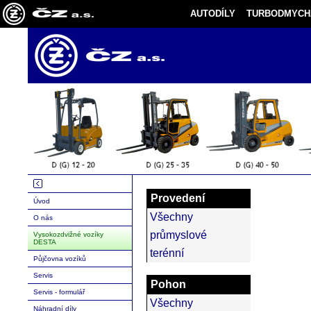
AUTODÍLY
TURBODMYCH
Provedení
Úvod
Všechny
O nás
průmyslové
Vysokozdvižné vozíky
DESTA
terénní
Půjčovna vozíků
Servis
Pohon
Servis - formulář
Všechny
Náhradní díly