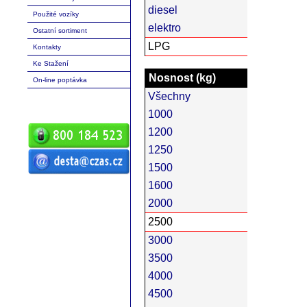
diesel
Použité vozíky
elektro
Ostatní sortiment
LPG
Kontakty
Ke Stažení
Nosnost (kg)
On-line poptávka
Všechny
1000
1200
1250
1500
ČZ a.s. Auto DESTA manipulační
1600
technika prodej servis pronájem
vysokozdvižné vozíky vysokozdvižný
vozík desta vysokozdvižný vozík
2000
manipulační technika D20 D25 D30 D35
D40 D45 D50 G20 G30 G40 G50 DVHM
E12 E16 E20 3E10 3E12 3E15 terénní
2500
vozíky vysokozdvižné paletový RPV
náhradní díly
3000
3500
4000
4500