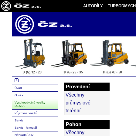
AUTODÍLY
TURBODMYCH
Provedení
Úvod
Všechny
O nás
průmyslové
Vysokozdvižné vozíky
DESTA
terénní
Půjčovna vozíků
Servis
Pohon
Servis - formulář
Všechny
Náhradní díly