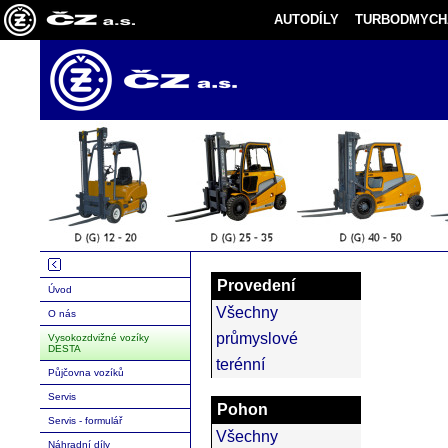
AUTODÍLY
TURBODMYCH
Provedení
Úvod
Všechny
O nás
průmyslové
Vysokozdvižné vozíky
DESTA
terénní
Půjčovna vozíků
Servis
Pohon
Servis - formulář
Všechny
Náhradní díly