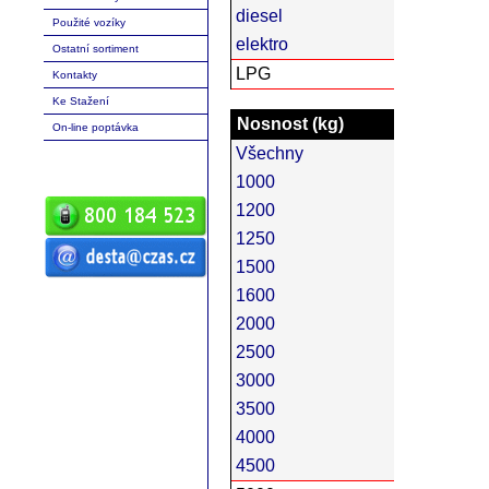
diesel
Použité vozíky
elektro
Ostatní sortiment
LPG
Kontakty
Ke Stažení
Nosnost (kg)
On-line poptávka
Všechny
1000
1200
1250
1500
ČZ a.s. Auto DESTA manipulační
1600
technika prodej servis pronájem
vysokozdvižné vozíky vysokozdvižný
vozík desta vysokozdvižný vozík
2000
manipulační technika D20 D25 D30 D35
D40 D45 D50 G20 G30 G40 G50 DVHM
2500
E12 E16 E20 3E10 3E12 3E15 terénní
vozíky vysokozdvižné paletový RPV
náhradní díly
3000
3500
4000
4500