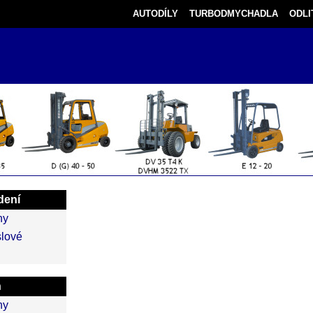
AUTODÍLY
TURBODMYCHADLA
ODLI
dení
ny
lové
n
ny