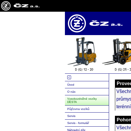
Prove
Úvod
Všech
O nás
průmys
Vysokozdvižné vozíky
DESTA
terénní
Půjčovna vozíků
Servis
Poho
Servis - formulář
Všech
Náhradní díly