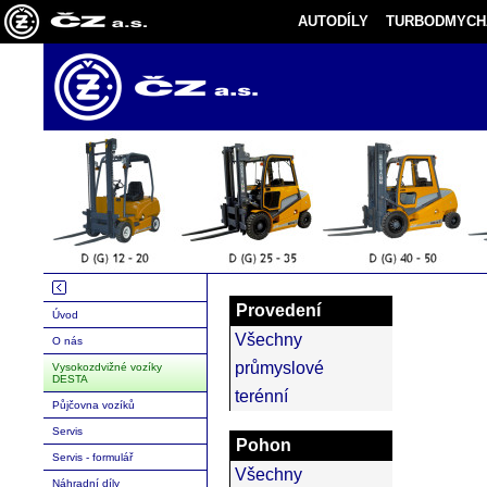
AUTODÍLY
TURBODMYCH
Provedení
Úvod
Všechny
O nás
průmyslové
Vysokozdvižné vozíky
DESTA
terénní
Půjčovna vozíků
Servis
Pohon
Servis - formulář
Všechny
Náhradní díly