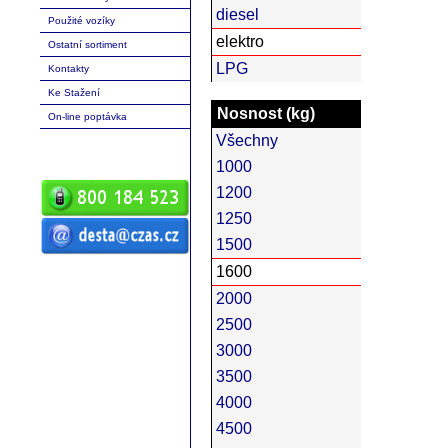
diesel
Použité vozíky
elektro
Ostatní sortiment
LPG
Kontakty
Ke Stažení
Nosnost (kg)
On-line poptávka
Všechny
1000
1200
1250
1500
ČZ a.s. Auto DESTA manipulační
1600
technika prodej servis pronájem
vysokozdvižné vozíky vysokozdvižný
vozík desta vysokozdvižný vozík
2000
manipulační technika D20 D25 D30 D35
D40 D45 D50 G20 G30 G40 G50 DVHM
E12 E16 E20 3E10 3E12 3E15 terénní
2500
vozíky vysokozdvižné paletový RPV
náhradní díly
3000
3500
4000
4500