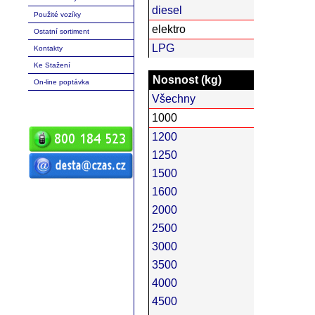
diesel
Použité vozíky
elektro
Ostatní sortiment
LPG
Kontakty
Ke Stažení
Nosnost (kg)
On-line poptávka
Všechny
1000
1200
1250
1500
ČZ a.s. Auto DESTA manipulační
1600
technika prodej servis pronájem
vysokozdvižné vozíky vysokozdvižný
vozík desta vysokozdvižný vozík
2000
manipulační technika D20 D25 D30 D35
D40 D45 D50 G20 G30 G40 G50 DVHM
E12 E16 E20 3E10 3E12 3E15 terénní
2500
vozíky vysokozdvižné paletový RPV
náhradní díly
3000
3500
4000
4500