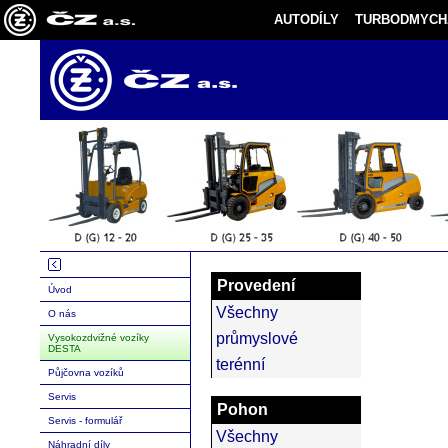
AUTODÍLY
TURBODMYCH
Provedení
Úvod
Všechny
O nás
průmyslové
Vysokozdvižné vozíky
DESTA
terénní
Půjčovna vozíků
Servis
Pohon
Servis - formulář
Všechny
Náhradní díly