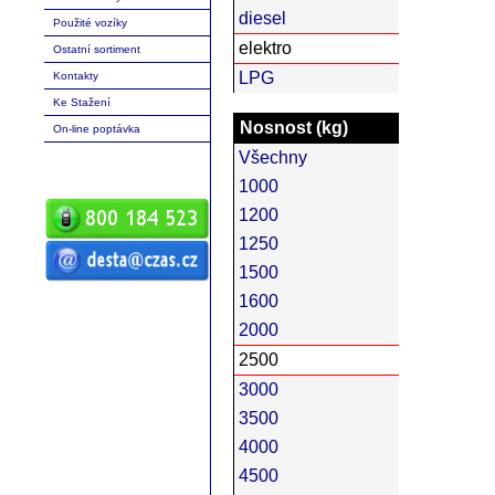
diesel
Použité vozíky
elektro
Ostatní sortiment
LPG
Kontakty
Ke Stažení
Nosnost (kg)
On-line poptávka
Všechny
1000
1200
1250
1500
ČZ a.s. Auto DESTA manipulační
1600
technika prodej servis pronájem
vysokozdvižné vozíky vysokozdvižný
vozík desta vysokozdvižný vozík
2000
manipulační technika D20 D25 D30 D35
D40 D45 D50 G20 G30 G40 G50 DVHM
E12 E16 E20 3E10 3E12 3E15 terénní
2500
vozíky vysokozdvižné paletový RPV
náhradní díly
3000
3500
4000
4500