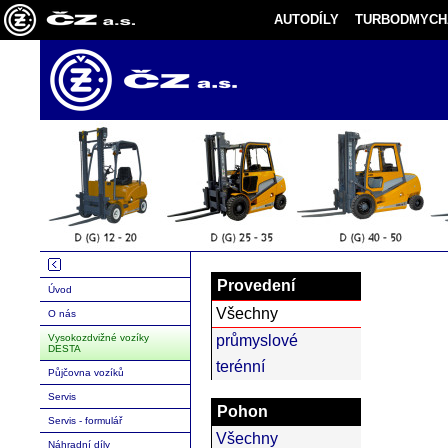
AUTODÍLY
TURBODMYCH
Provedení
Úvod
Všechny
O nás
Vysokozdvižné vozíky
průmyslové
DESTA
terénní
Půjčovna vozíků
Servis
Pohon
Servis - formulář
Všechny
Náhradní díly