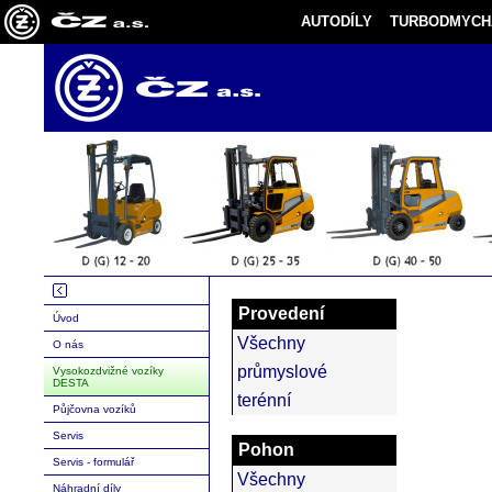
AUTODÍLY
TURBODMYCH
Provedení
Úvod
Všechny
O nás
průmyslové
Vysokozdvižné vozíky
DESTA
terénní
Půjčovna vozíků
Servis
Pohon
Servis - formulář
Všechny
Náhradní díly