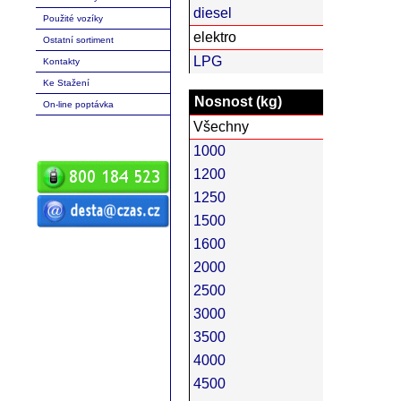
diesel
Použité vozíky
elektro
Ostatní sortiment
LPG
Kontakty
Ke Stažení
Nosnost (kg)
On-line poptávka
Všechny
1000
1200
1250
1500
ČZ a.s. Auto DESTA manipulační
1600
technika prodej servis pronájem
vysokozdvižné vozíky vysokozdvižný
vozík desta vysokozdvižný vozík
2000
manipulační technika D20 D25 D30 D35
D40 D45 D50 G20 G30 G40 G50 DVHM
E12 E16 E20 3E10 3E12 3E15 terénní
2500
vozíky vysokozdvižné paletový RPV
náhradní díly
3000
3500
4000
4500