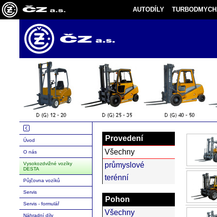
AUTODÍLY
TURBODMYCH
Provedení
Úvod
Všechny
O nás
Vysokozdvižné vozíky
průmyslové
DESTA
terénní
Půjčovna vozíků
Servis
Pohon
Servis - formulář
Všechny
Náhradní díly