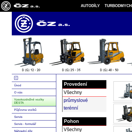
AUTODÍLY
TURBODMYCH
Provedení
Úvod
Všechny
O nás
Vysokozdvižné vozíky
průmyslové
DESTA
terénní
Půjčovna vozíků
Servis
Pohon
Servis - formulář
Všechny
Náhradní díly