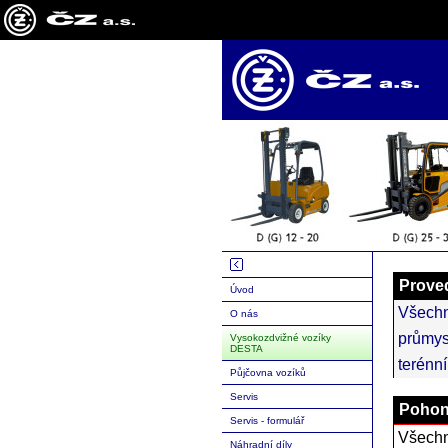
Prove
Úvod
Všech
O nás
průmys
Vysokozdvižné vozíky
DESTA
terénní
Půjčovna vozíků
Servis
Poho
Servis - formulář
Všech
Náhradní díly