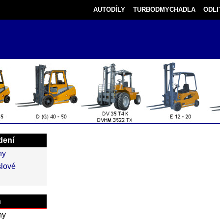
AUTODÍLY
TURBODMYCHADLA
ODLI
dení
ny
lové
n
ny