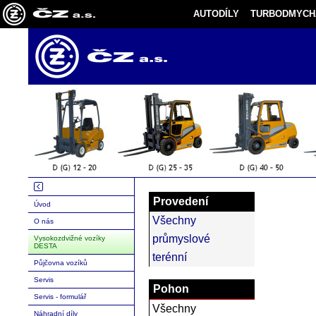
AUTODÍLY
TURBODMYCH
Provedení
Úvod
Všechny
O nás
průmyslové
Vysokozdvižné vozíky
DESTA
terénní
Půjčovna vozíků
Servis
Pohon
Servis - formulář
Všechny
Náhradní díly