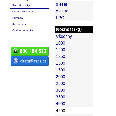
diesel
Použité vozíky
elektro
Ostatní sortiment
LPG
Kontakty
Ke Stažení
Nosnost (kg)
On-line poptávka
Všechny
1000
1200
1250
1500
ČZ a.s. Auto DESTA manipulační
1600
technika prodej servis pronájem
vysokozdvižné vozíky vysokozdvižný
vozík desta vysokozdvižný vozík
2000
manipulační technika D20 D25 D30 D35
D40 D45 D50 G20 G30 G40 G50 DVHM
2500
E12 E16 E20 3E10 3E12 3E15 terénní
vozíky vysokozdvižné paletový RPV
náhradní díly
3000
3500
4000
4500