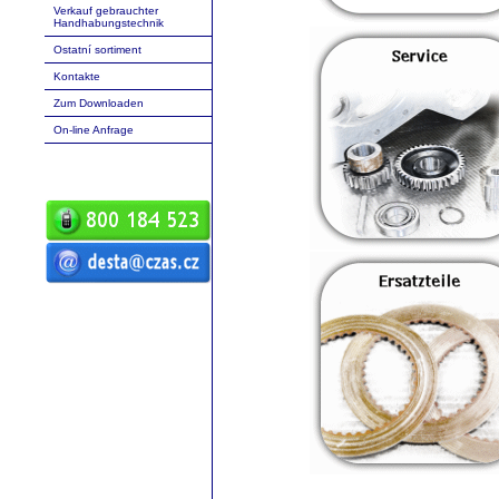
Verkauf gebrauchter
Handhabungstechnik
Ostatní sortiment
Kontakte
Zum Downloaden
On-line Anfrage
ČZ a.s. Auto DESTA
Handhabungstechnik Verkauf Service
Vermietung Frontgabelstapler desta
Frontgabelstapler fgs
Handhabungstechnik D20 D25 D30 D35
D40 D45 D50 G20 G30 G40 G50 DVHM
E12 E16 E20 3E10 3E12 3E15
Geländegabelstapler Palettentransporter
RPV Ersatzteile Ersatzstücke