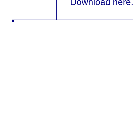
Download here.
autodíly turbodmychadla manipulační technika desta slévarna litina hliník strojírna vysokozdvižné vozíky řetězy nástrojár
vysokozdvižné vozíky řetězy nástrojár