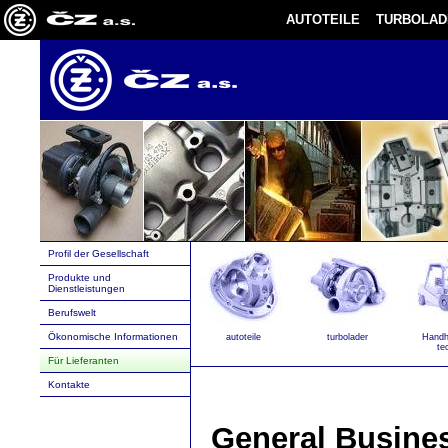
AUTOTEILE
TURBOLAD
Profil der Gesellschaft
Produkte und
Dienstleistungen
Berufswelt
Ökonomische Informationen
autoteile
turbolader
Handh
te
Für Lieferanten
Kontakte
General Busines