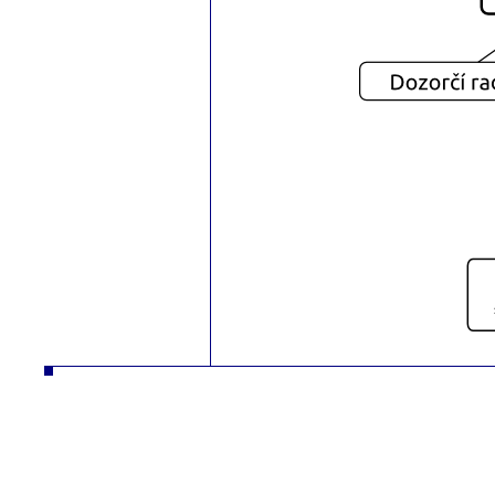
autodíly turbodmychadla manipulační technika desta slévarna litina hliník strojírna vysokozdvižné vozíky řetězy nástrojár
vysokozdvižné vozíky řetězy nástrojár