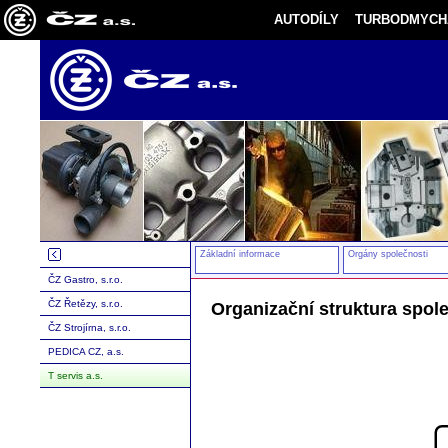
AUTODÍLY
TURBODMYCH
Základní informace
Orgány společnosti
ČZ Gastro, s.r.o.
ČZ Řetězy, s.r.o.
Organizační struktura spole
ČZ Strojírna, s.r.o.
PEDICA CZ, a.s.
T servis a.s.