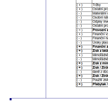
autodíly turbodmychadla manipulační technika desta slévarna litina hliník strojírna vysokozdvižné vozíky řetězy nástrojár