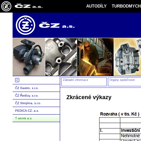
AUTODÍLY
TURBODMYCH
Základní informace
Orgány společnosti
ČZ Gastro, s.r.o.
ČZ Řetězy, s.r.o.
Zkrácené výkazy
ČZ Strojírna, s.r.o.
PEDICA CZ, a.s.
T servis a.s.