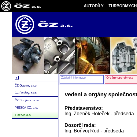
AUTODÍLY
TURBODMYCH
Základní informace
Orgány společnosti
ČZ Gastro, s.r.o.
ČZ Řetězy, s.r.o.
Vedení a orgány společnost
ČZ Strojírna, s.r.o.
Představenstvo:
PEDICA CZ, a.s.
Ing. Zdeněk Holeček - předseda
T servis a.s.
Dozorčí rada:
Ing. Bořivoj Rod - předseda