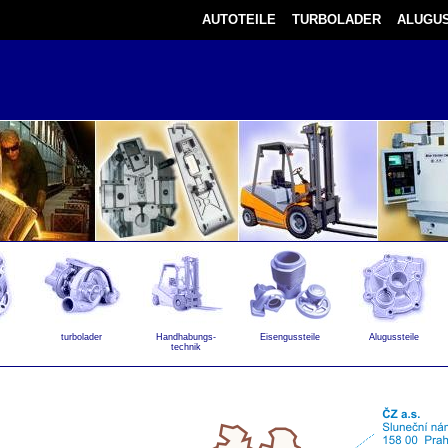
AUTOTEILE
TURBOLADER
ALUGUS
turbolader
Handhabungs-
Eisengussteile
Alugussteile
technik