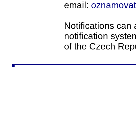
email:
oznamovat
Notifications can
notification syst
of the Czech Repu
autodíly turbodmychadla manipulační technika desta slévarna litina hliník strojírna vysokozdvižné vozíky řetězy nástrojár
vysokozdvižné vozíky řetězy nástrojár