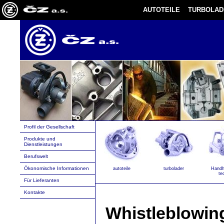
AUTOTEILE
TURBOLAD
Profil der Gesellschaft
Produkte und
Dienstleistungen
Berufswelt
Ökonomische Informationen
autoteile
turbolader
Handh
te
Für Lieferanten
Kontakte
Whistleblowin