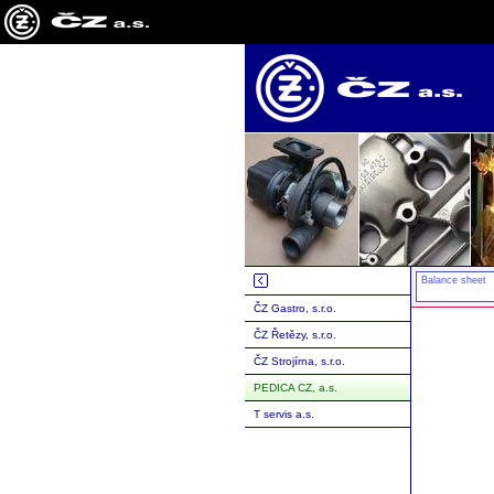
Balance sheet
ČZ Gastro, s.r.o.
ČZ Řetězy, s.r.o.
ČZ Strojírna, s.r.o.
PEDICA CZ, a.s.
T servis a.s.