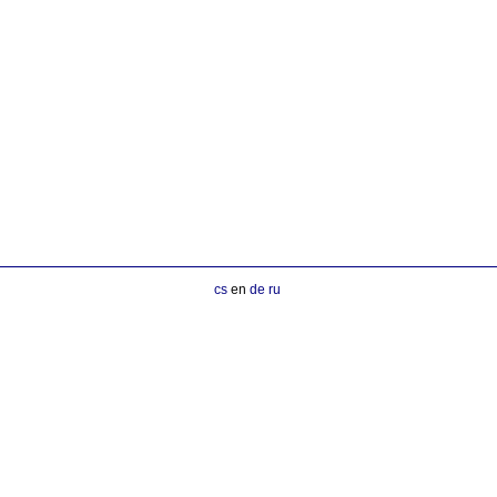
cs
en
de
ru
rna nástroje formy obráběcí stroje gastro kalírna rehabilitace autodíly turbodmychadla manipulační technika desta slévarna l