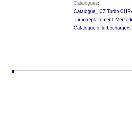
Catalogues:
Catalogue_ CZ Turbo CHRA
Turbo replacement_Merced
Catalogue of turbochargers
ČZ a.s. divize TURBO turbo turbodmychadlo turbodmychadla slévárna hliník litina konstrukce technologie desta turbíny