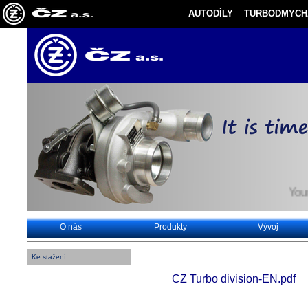
AUTODÍLY
TURBODMYCH
Your t
O nás
Produkty
Vývoj
Ke stažení
CZ Turbo division-EN.pdf