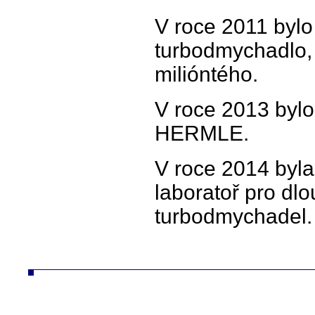
V roce 2011 bylo
turbodmychadlo,
milióntého.
V roce 2013 bylo
HERMLE.
V roce 2014 byl
laboratoř pro dl
turbodmychadel.
ČZ a.s. divize TURBO turbo turbodmychadlo turbodmychadla slévárna hliník litina konstrukce technologie desta turbíny