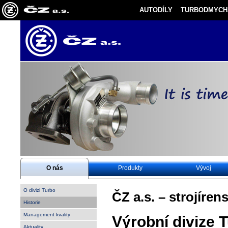
AUTODÍLY
TURBODMYCH
Yo
O nás
Produkty
Vývoj
O divizi Turbo
ČZ a.s. – strojíren
Historie
Management kvality
Výrobní divize 
Aktuality