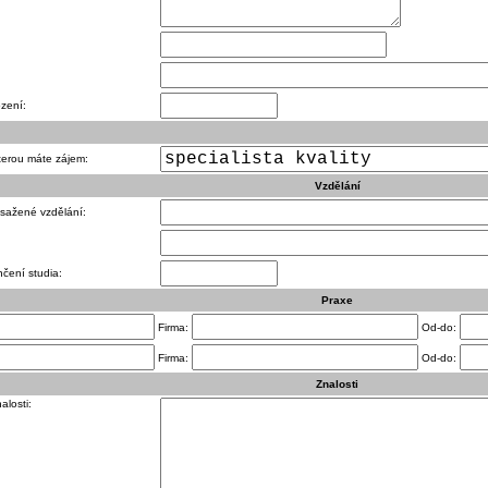
zení:
terou máte zájem:
Vzdělání
osažené vzdělání:
čení studia:
Praxe
Firma:
Od-do:
Firma:
Od-do:
Znalosti
alosti: