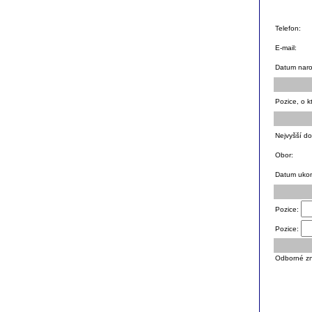
Telefon:
E-mail:
Datum naro
Pozice, o k
Nejvyšší d
Obor:
Datum ukon
Pozice:
Pozice:
Odborné zn