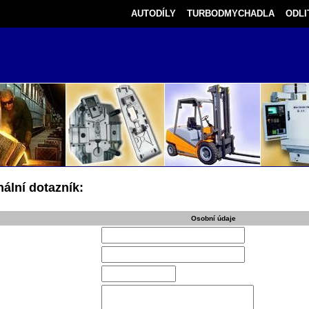
AUTODÍLY
TURBODMYCHADLA
ODLI
ální dotazník:
Osobní údaje