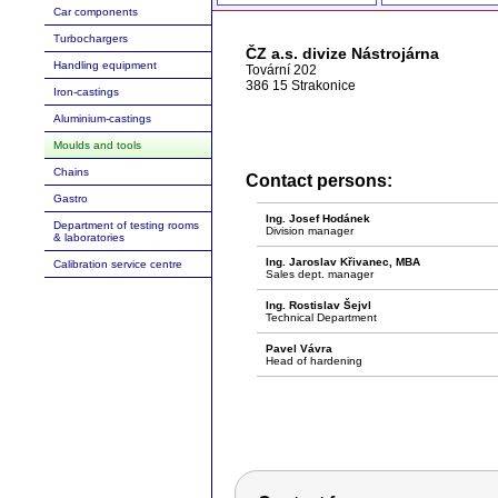
Car components
Turbochargers
ČZ a.s. divize Nástrojárna
Handling equipment
Tovární 202
386 15 Strakonice
Iron-castings
Aluminium-castings
Moulds and tools
Chains
Contact persons:
Gastro
Ing. Josef Hodánek
Department of testing rooms
Division manager
& laboratories
Ing. Jaroslav Křivanec, MBA
Calibration service centre
Sales dept. manager
Ing. Rostislav Šejvl
Technical Department
Pavel Vávra
Head of hardening