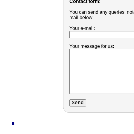
Contact form:
You can send any queries, note
mail below:
Your e-mail:
Your message for us:
autodíly turbodmychadla manipulační technika desta slévarna litina hliník strojírna vysokozdvižné vozíky řetězy nástrojár