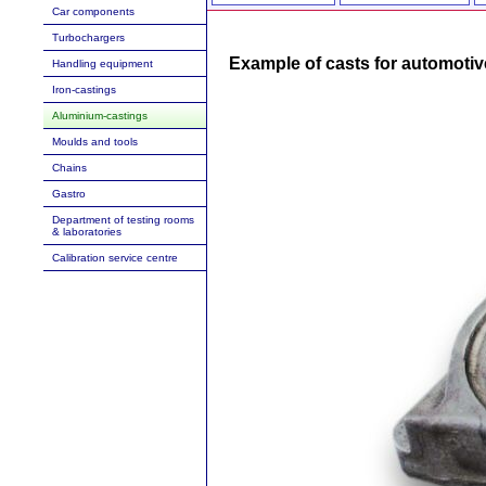
Car components
Turbochargers
Example of casts for automotiv
Handling equipment
Iron-castings
Aluminium-castings
Moulds and tools
Chains
Gastro
Department of testing rooms
& laboratories
Calibration service centre