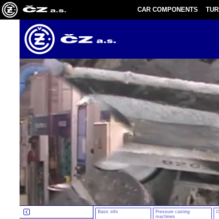
CAR COMPONENTS
TU
Basic info
Pressure casting
O
machines