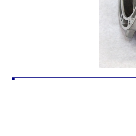
autodíly turbodmychadla manipulační technika desta slévarna litina hliník strojírna vysokozdvižné vozíky řetězy nástrojár
vysokozdvižné vozíky řetězy nástrojár