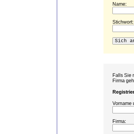
Vermietung Frontgabelstapler desta
Name:
Frontgabelstapler fgs
Handhabungstechnik D20 D25 D30 D35
D40 D45 D50 G20 G30 G40 G50 DVHM
E12 E16 E20 3E10 3E12 3E15
Geländegabelstapler Palettentransporter
RPV Ersatzteile Ersatzstücke
Stichwort:
Falls Sie 
Firma gehö
Registrie
Vorname 
Firma: