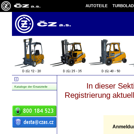
AUTOTEILE
TURBOLAD
In dieser Sek
Kataloge der Ersatzteile
Registrierung aktue
Anmeldu
ČZ a.s. Auto DESTA
Handhabungstechnik Verkauf Service