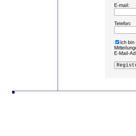
E-mail:
Telefon:
Ich bin
Mitteilung
E-Mail-Ad
ČZ a.s. Auto DESTA Handhabungstechnik Verkauf Service Vermietung Frontgabelstapler desta Frontgabelstapler fgs 
RP