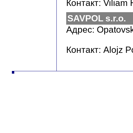
Контакт: Viliam
SAVPOL s.r.o.
Адрес: Opatovsk
Контакт: Alojz P
ČZ a.s. Auto DESTA Манипуляционная техника продажа сервиз аренда Высокоподъемныe погрузчики desta высок
Повышенной проходимос