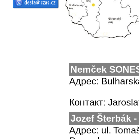
ČZ a.s. Auto DESTA Манипуляционная
техника продажа сервиз аренда
Высокоподъемныe погрузчики desta
высокоподъемный погрузчик вп
Манипуляционная техника D20 D25
D30 D35 D40 D45 D50 G20 G30 G40 G50
DVHM E12 E16 E20 3E10 3E12 3E15
Повышенной проходимости с
высоким подъёмом RPV Запасные
части
Nemček SONES s
Адрес: Bulharsk
Контакт: Jarosl
Jozef Šterbák 
Адрес: ul. Toma