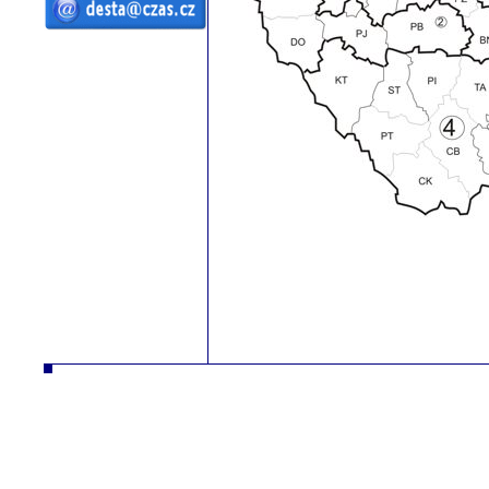
ČZ a.s. Auto DESTA manipulační
technika prodej servis pronájem
vysokozdvižné vozíky vysokozdvižný
vozík desta vysokozdvižný vozík
manipulační technika D20 D25 D30 D35
D40 D45 D50 G20 G30 G40 G50 DVHM
E12 E16 E20 3E10 3E12 3E15 terénní
vozíky vysokozdvižné paletový RPV
náhradní díly
ČZ a.s. Auto DESTA manipulační technika prodej servis pronájem vysokozdvižné vozíky vysokozdvižný vozík desta
vysokozdv