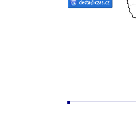
ČZ a.s. Auto DESTA manipulační
technika prodej servis pronájem
vysokozdvižné vozíky vysokozdvižný
vozík desta vysokozdvižný vozík
manipulační technika D20 D25 D30 D35
D40 D45 D50 G20 G30 G40 G50 DVHM
E12 E16 E20 3E10 3E12 3E15 terénní
vozíky vysokozdvižné paletový RPV
náhradní díly
ČZ a.s. Auto DESTA manipulační technika prodej servis pronájem vysokozdvižné vozíky