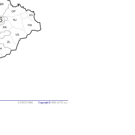
2.0.50727.3662
Copyright ©
2003-14 ČZ a.s.
M E12 E16 E20 3E10 3E12 3E15 terénní vozíky vysokozdvižné paletový RPV náhradní díly