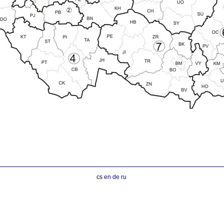
cs
en
de
ru
 vysokozdvižný vozík desta vysokozdvižný vozík manipulační technika D20 D25 D30 D35 D40 D45 D50 G20 G30 G40 G50 DVH