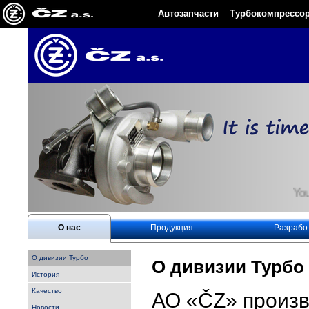
Автозапчасти
Турбокомпрессо
Your 
О нас
Продукция
Pазрабо
O дивизии Турбо
O дивизии Турбо
История
Качество
АО «ČZ» произв
Новости