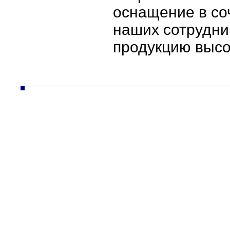
оснащение в со
наших сотрудни
продукцию высок
autodíly turbodmychadla manipulační technika desta slévarna litina hliník strojírna vysokozdvižné vozíky řetězy nástrojár
vysokozdvižné vozíky řetězy nástrojár