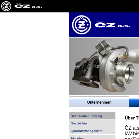
Unternehmen
Über Turbo Aufteilung
Über T
Geschichte
ČZ a.s
Qualitätsmanagement
kW bi
Aktuelles