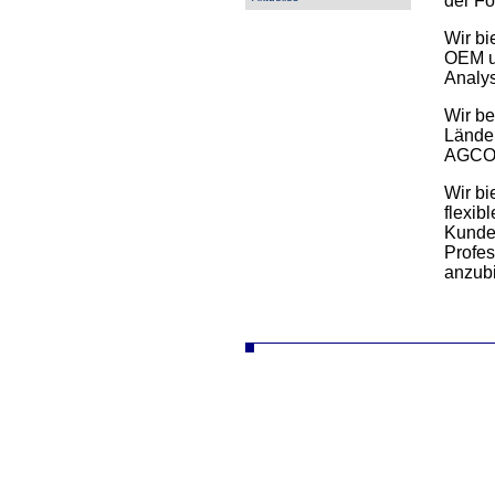
der Fo
Wir bi
OEM un
Analys
Wir be
Länder
AGCO 
Wir bi
flexib
Kunden
Profes
anzubi
autodíly turbodmychadla manipulační technika desta slévarna litina hliník strojírna vysokozdvižné vozíky řetězy nástrojá