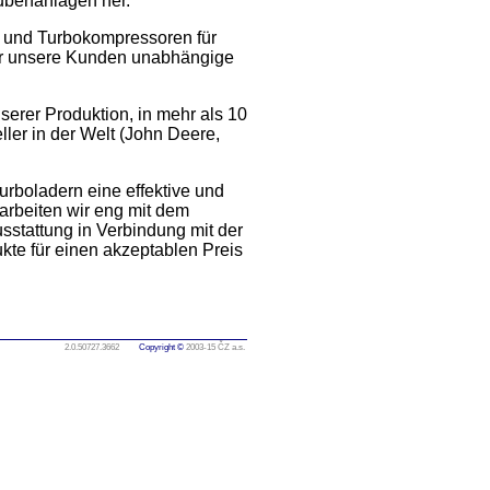
rubenanlagen her.
n und Turbokompressoren für
für unsere Kunden unabhängige
serer Produktion, in mehr als 10
ler in der Welt (John Deere,
rboladern eine effektive und
arbeiten wir eng mit dem
stattung in Verbindung mit der
ukte für einen akzeptablen Preis
2.0.50727.3662
Copyright ©
2003-15 ČZ a.s.
itina hliník strojírna vysokozdvižné vozíky řetězy nástrojárna nástroje formy obráběcí stroje gastro kalírna rehabilitace