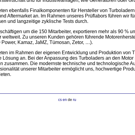
rstwirtschaft und für Industrieanlagen, wie Generatoren oder G
eten ebenfalls Finalkomponenten für Hersteller von Turbolader
d Aftermarket an. Im Rahmen unseres Prüflabors führen wir 
en und langzeitige zyklische Tests durch.
schäftigen um die 150 Mitarbeiter, exportieren mehr als 90 % un
 weltweit. Zu unseren Kunden gehören führende Motorenherstel
Power, Kamaz, JaMZ, Tümosan, Zetor, …).
eten im Rahmen der eigenen Entwicklung und Produktion von Tu
le Lösung an. Bei der Anpassung des Turboladers an den Motor 
 zusammen. Die modernste technische und technologische Aus
sionalität unserer Mitarbeiter ermöglicht uns, hochwertige Prod
eten.
cs
en
de
ru
rna nástroje formy obráběcí stroje gastro kalírna rehabilitace autodíly turbodmychadla manipulační technika desta slévarna l