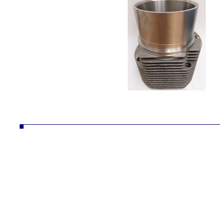
ČZ a.s. divize AUTO autodíly převodovky náhradní díly obrábění technologie konstrukce desta vozíky vzv